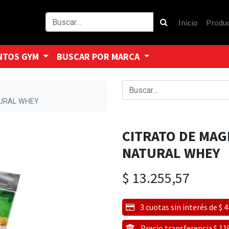
Inicio
Produ
NTOS GYM
BUSCAR POR MARCA
TURAL WHEY
CITRATO DE MAG
NATURAL WHEY
$
13.255,57
3 cuotas sin interés de $ 
Precio transferencia $ 11