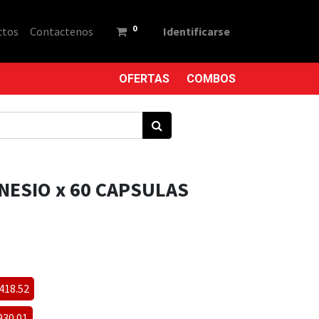
0
ctos
Contactenos
Identificarse
OFERTAS
COMBOS
NESIO x 60 CAPSULAS
4418.52
930.01